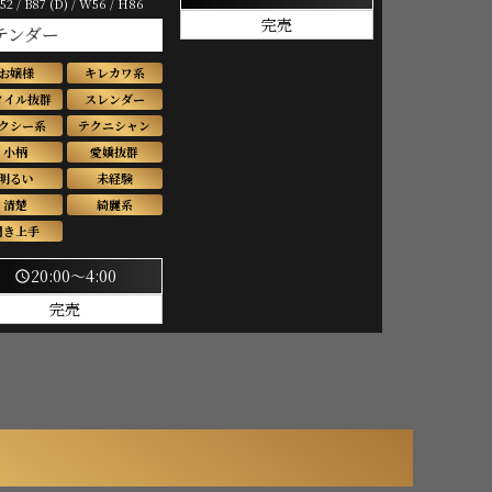
52 / B87 (D) / W56 / H86
完売
お嬢様
キレカワ系
タイル抜群
スレンダー
クシー系
テクニシャン
小柄
愛嬌抜群
明るい
未経験
清楚
綺麗系
聞き上手
20:00～4:00
schedule
完売