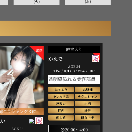
(火)
(水)
殿堂入り
出勤
出勤
かえで
AGE 24
T157 / B91 (F) / W56 / H87
透明感溢れる美容部員
おっとり
お嬢様
キレカワ系
テクニシャン
包容力
小柄
巨乳
清楚
総合ランキング３位
癒し系
聞き上手
れい
AGE 24
20:00～4:00
schedule