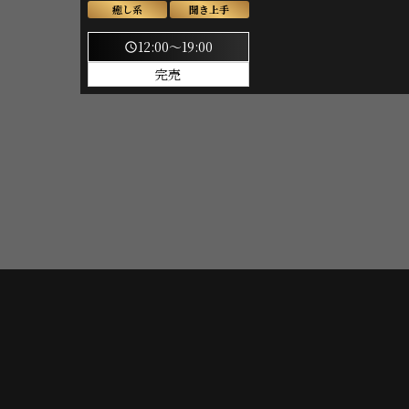
癒し系
聞き上手
12:00～19:00
schedule
完売