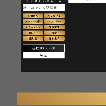
T162 / B84 (C) / W56 / H86
癒し系キレカワ保育士
お姉さん
キレカワ系
スタイル抜群
スレンダー
テクニシャン
愛嬌抜群
明るい
清楚
癒し系
聞き上手
12:00～19:00
schedule
完売