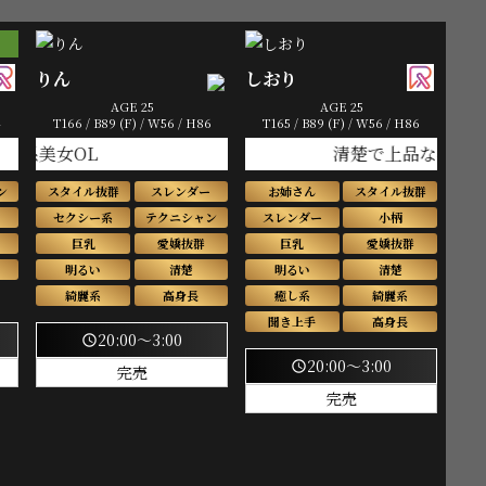
りん
しおり
AGE 25
AGE 25
4
T166 / B89 (F) / W56 / H86
T165 / B89 (F) / W56 / H86
清楚系美女OL
清楚で上品な美容クリニック
ン
スタイル抜群
スレンダー
お姉さん
スタイル抜群
セクシー系
テクニシャン
スレンダー
小柄
巨乳
愛嬌抜群
巨乳
愛嬌抜群
明るい
清楚
明るい
清楚
綺麗系
高身長
癒し系
綺麗系
聞き上手
高身長
20:00～3:00
schedule
20:00～3:00
schedule
完売
完売