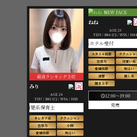
NEW FACE
ねね
AGE 23
T159 / B84 (C) / W55 / H8
癒し系ホテル受付
スタイル抜群
テクニシャ
包容力
可愛い系
愛嬌抜群
明るい
清楚
癒し系
総合ランキング５位
聞き上手
みり
AGE 24
12:00～19:00
schedule
T157 / B83 (C) / W56 / H85
完売
白清楚系保育士
キレカワ系
テクニシャン
包容力
小柄
愛嬌抜群
明るい