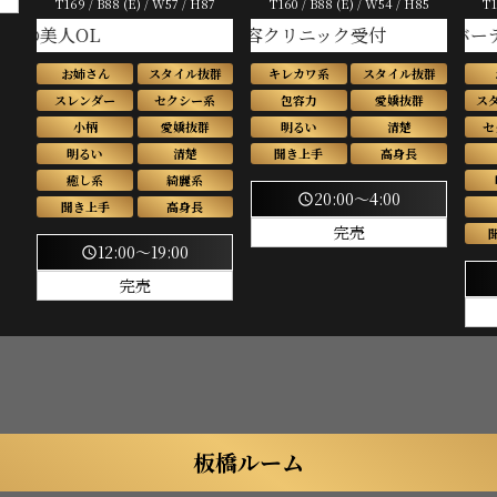
T169 / B88 (E) / W57 / H87
T160 / B88 (E) / W54 / H85
T1
美容クリニック受付
大人の美人OL
美人バーテンダー
お姉さん
スタイル抜群
キレカワ系
スタイル抜群
スレンダー
セクシー系
包容力
愛嬌抜群
ス
小柄
愛嬌抜群
明るい
清楚
セ
明るい
清楚
聞き上手
高身長
癒し系
綺麗系
20:00～4:00
schedule
聞き上手
高身長
完売
12:00～19:00
schedule
完売
板橋ルーム