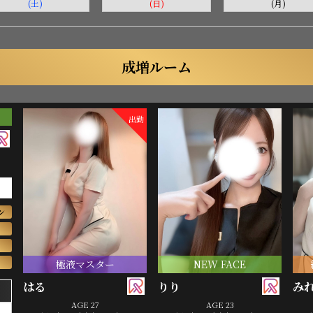
(土)
(日)
(月)
成増ルーム
出勤
7
ン
極液マスター
NEW FACE
はる
りり
み
AGE 27
AGE 23