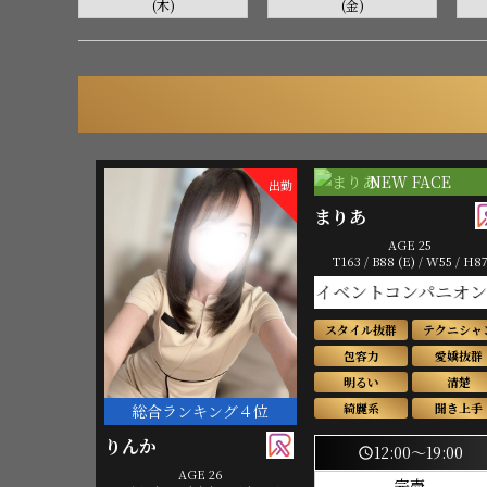
(木)
(金)
NEW FACE
出勤
まりあ
AGE 25
T163 / B88 (E) / W55 / H8
イベントコンパニオン
スタイル抜群
テクニシャ
包容力
愛嬌抜群
明るい
清楚
綺麗系
聞き上手
総合ランキング４位
りんか
12:00～19:00
schedule
AGE 26
完売