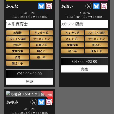
かんな
あおい
AGE 24
AGE 26
T150 / B88 (E) / W56 / H87
T153 / B84 (C) / W55 / H85
ル系保育士
理想のカフェ店員
お嬢様
キレカワ系
キレカワ系
スタイル抜群
スタイル抜群
テクニシャン
スレンダー
テクニシャン
包容力
可愛い系
愛嬌抜群
明るい
愛嬌抜群
明るい
癒し系
聞き上手
清楚
癒し系
13:00～23:00
schedule
聞き上手
完売
12:00～19:00
schedule
完売
総合ランキング２位
出勤
あゆみ
AGE 24
T161 / B89 (F) / W56 / H86