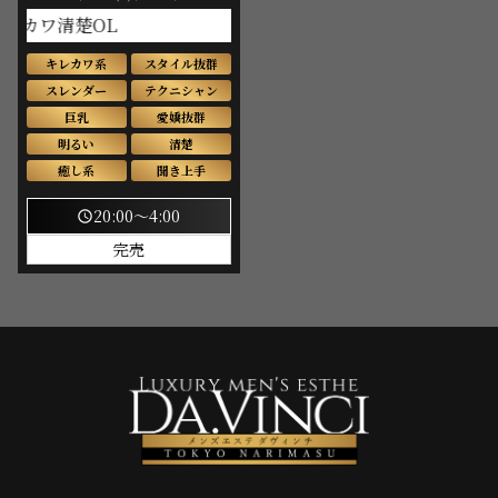
ワ清楚OL
キレカワ系
スタイル抜群
スレンダー
テクニシャン
巨乳
愛嬌抜群
明るい
清楚
癒し系
聞き上手
20:00～4:00
schedule
完売