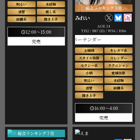
明るい
未経験
総合ランキング３位
清楚
癒し系
みれい
綺麗系
聞き上手
AGE 24
T152 / B87 (D) / W56 / H86
12:00～15:00
schedule
美人バーテンダー
完売
お嬢様
キレカワ系
スタイル抜群
スレンダー
セクシー系
テクニシャン
小柄
愛嬌抜群
明るい
未経験
清楚
綺麗系
聞き上手
16:00～4:00
schedule
完売
総合ランキング７位