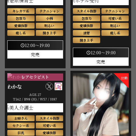
楚系保育士
癒し系ホテル受付
キレカワ系
テクニシャン
スタイル抜群
テクニシャン
包容力
小柄
包容力
可愛い系
愛嬌抜群
明るい
愛嬌抜群
明るい
癒し系
聞き上手
清楚
癒し系
聞き上手
12:00～19:00
schedule
12:00～19:00
schedule
完売
完売
レアセラピスト
出勤
わかな
AGE 27
T162 / B98 (H) / W57 / H87
美人介護士
お姉さん
スタイル抜群
セクシー系
可愛い系
巨乳
愛嬌抜群