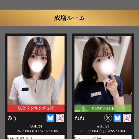
成増ルーム
総合ランキング５位
NEW FACE
みり
ねね
AGE 24
AGE 23
T157 / B83 (C) / W56 / H85
T159 / B84 (C) / W55 / H84