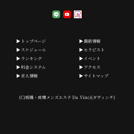
トップページ
最新情報
スケジュール
セラピスト
ランキング
イベント
料金システム
アクセス
求人情報
サイトマップ
(C)板橋・成増メンズエステ Da .Vinci(ダヴィンチ)
calendar_month
heart_plus
smartphone
080-7157-3377
OPEN:12:00 ～ 翌4:00 (受付:10:00 ～ 翌3:00)
LINE予約
WEB予約
求人情報