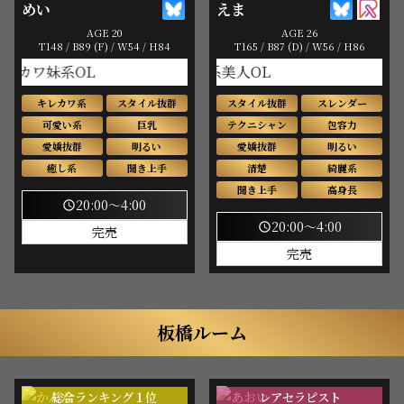
めい
えま
AGE 20
AGE 26
T148 / B89 (F) / W54 / H84
T165 / B87 (D) / W56 / H86
ワ妹系OL
清楚系美人OL
キレカワ系
スタイル抜群
スタイル抜群
スレンダー
可愛い系
巨乳
テクニシャン
包容力
愛嬌抜群
明るい
愛嬌抜群
明るい
癒し系
聞き上手
清楚
綺麗系
聞き上手
高身長
20:00～4:00
schedule
20:00～4:00
schedule
完売
完売
板橋ルーム
総合ランキング１位
レアセラピスト